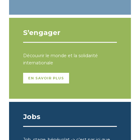
S’engager
Découvrir le monde et la solidarité
internationale
EN SAVOIR PLUS
Jobs
Job, stage, bénévolat -> c’est par ici que