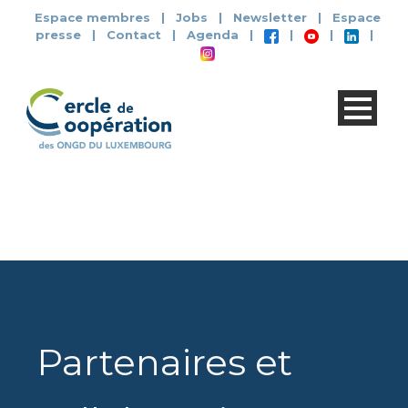
Espace membres
|
Jobs
|
Newsletter
|
Espace
presse
|
Contact
|
Agenda
|
|
|
|
Partenaires et