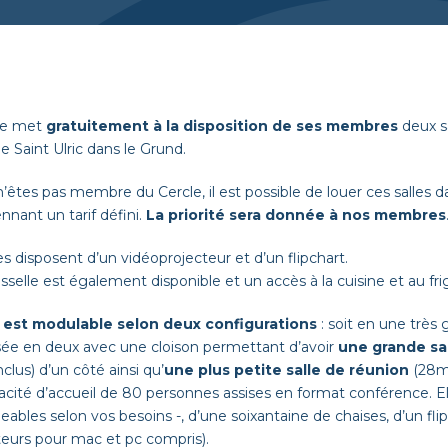
le met
gratuitement à la disposition de ses membres
deux sa
ue Saint Ulric dans le Grund.
n’êtes pas membre du Cercle, il est possible de louer ces salles dan
nant un tarif défini.
La priorité sera donnée à nos membres
es disposent d’un vidéoprojecteur et d’un flipchart.
isselle est également disponible et un accès à la cuisine et au fri
e est modulable selon deux configurations
: soit en une très
isée en deux avec une cloison permettant d’avoir
une grande sa
nclus) d’un côté ainsi qu’
une plus petite salle de réunion
(28m²
acité d’accueil de 80 personnes
ass
ises en format conférence. El
bles selon vos besoins -, d’une soixantaine de chaises, d’un flip
teurs pour mac et pc compris).