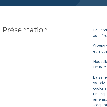
Présentation
.
Le Cerc
au 1-7 r
Si vous 
et moyen
Nos sall
De la va
La sall
soit div
couloir i
une cap
aménagea
(adapta