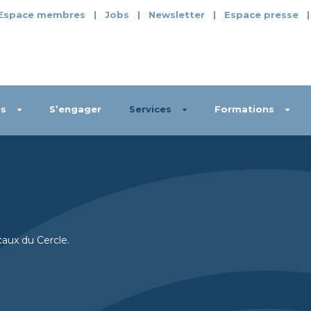
Espace membres
|
Jobs
|
Newsletter
|
Espace presse
s
S’engager
Services
Formations
caux du Cercle.