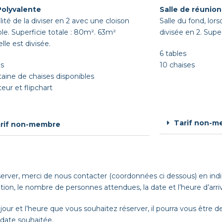
Polyvalente
Salle de réunion
lité de la diviser en 2 avec une cloison
Salle du fond, lors
le. Superficie totale : 80m². 63m²
divisée en 2. Supe
elle est divisée.
6 tables
es
10 chaises
taine de chaises disponibles
eur et flipchart
Tarif non-m
rif non-membre
erver, merci de nous contacter (coordonnées ci dessous) en ind
tion, le nombre de personnes attendues, la date et l’heure d’arr
 jour et l’heure que vous souhaitez réserver, il pourra vous être
 date souhaitée.