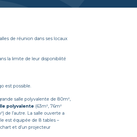
lles de réunion dans ses locaux
s la limite de leur disponibilité
.
go est possible.
 grande salle polyvalente de 80m²,
lle polyvalente
(63m², 76m²
) de l’autre. La salle ouverte a
le est équipée de 8 tables –
chart et d’un projecteur