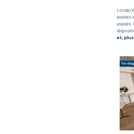
Lorsqu’e
ass
ises 
ass
ises.
disposit
et, plu