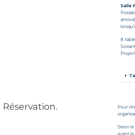
Salle 
Possibi
amovib
lorsqu’
8 tabl
Soixan
Project
Ta
Réservation
.
Pour rés
organisa
Selon le
avant la