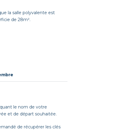
que la salle polyvalente est
rficie de
28m².
embre
iquant le nom de votre
ivée et de départ souhaitée.
 demandé de récupérer les clés