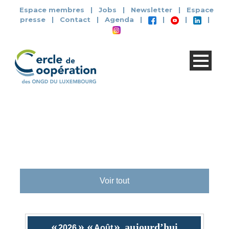
Espace membres
|
Jobs
|
Newsletter
|
Espace
presse
|
Contact
|
Agenda
|
|
|
|
Voir tout
«
»
«
»
aujourd’hui
2026
Août