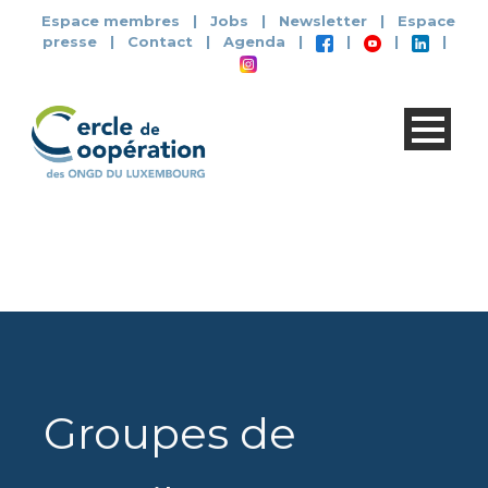
Espace membres
|
Jobs
|
Newsletter
|
Espace
presse
|
Contact
|
Agenda
|
|
|
|
Groupes de