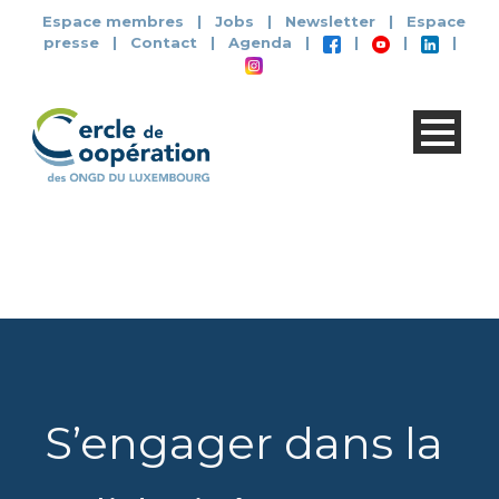
Espace membres
|
Jobs
|
Newsletter
|
Espace
presse
|
Contact
|
Agenda
|
|
|
|
S’engager dans la