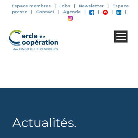
Espace membres
|
Jobs
|
Newsletter
|
Espace
presse
|
Contact
|
Agenda
|
|
|
|
Actualités
.