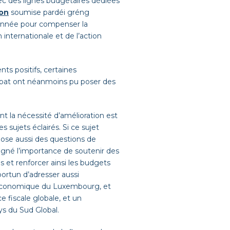
ec des lignes budgétaires dédiées
on
soumise par
déi
gréng
onnée pour compenser la
internationale et de l’action
s positifs, certaines
 débat ont néanmoins pu poser des
 la nécessité d’amélioration est
s sujets éclairés
. Si ce sujet
 pose aussi des questions de
igné
l’importance de soutenir des
 et renforcer ainsi les budgets
portun d’adresse
r
aussi
e économique du Luxembourg, et
e fiscale globale
, et un
ys du Sud Global.