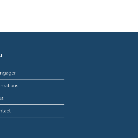
u
engager
rmations
bs
ntact