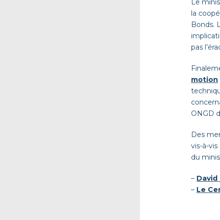
Le minis
la coopé
Bonds. L
implica
pas l’ér
Finaleme
motion
techniq
concern
ONGD da
Des mem
vis-à-vi
du mini
–
David
–
Le Ce