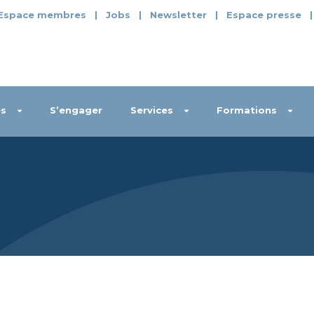
Espace membres
|
Jobs
|
Newsletter
|
Espace presse
s
S’engager
Services
Formations