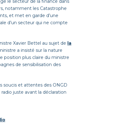
ge le secteur de la finance dans
iers, notamment les Catastrophe
ments, et met en garde d’une
nale
d’un secteur qui ne compte
nistre Xavier
Bettel
au sujet de
la
ministre a insisté sur la nature
de position
plus
claire du ministre
gnes de sensibilisation des
s
soucis et attentes des ONGD
a radio juste avant la déclaration
dio