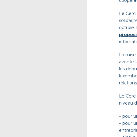
coopérat
Le Cerc
solidarit
octroie 
proposi
internati
La mise 
avec le
les
dépu
luxembo
relation
Le Cercl
niveau 
–
pour un
–
pour u
entrepri