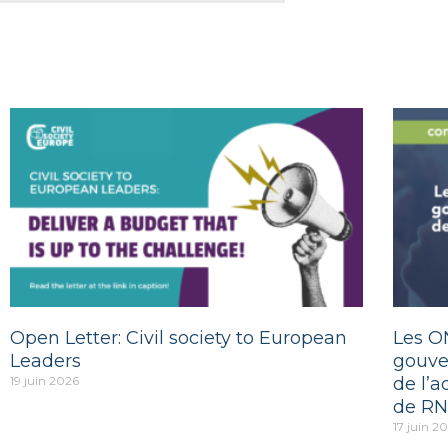
Open Letter: Civil society to European
Les O
Leaders
gouve
19 juin 2026
de l’a
de RN
17 juin 2