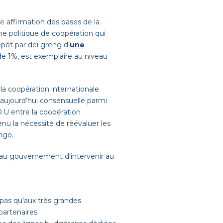
e affirmation des bases de la
ne politique de coopération qui
épôt par dei
gréng
d’
une
de
1%
, est exemplaire au niveau
a coopération internationale
aujourd’hui consensuelle parmi
O
.
U entre la coopération
nu la nécessité de réévaluer
les
ongo
.
au gouvernement d’intervenir au
 pas qu’aux très grandes
partenaires