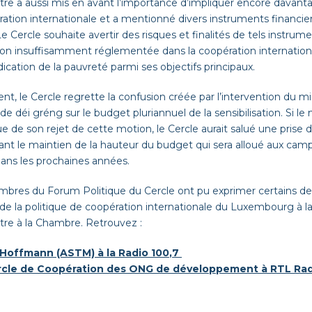
tre a
aussi
mis en avant l’importance d’impliquer encore davanta
ration internationale et a mentionné divers instruments financ
e Cercle
souhaite
averti
r
des risques et finalités de tels instru
tion insuffisamment réglementée
dans la coopération internatio
adication de la pauvreté parmi ses objectifs principaux.
nt, le Cercle regrette la confusion cré
ée
par l’intervention du mi
de
déi
gréng
sur le budget pluriannuel de la sensibilisation. Si le 
ue
de son rejet de cette
m
otion, le Cercle aurait salué une prise 
ant le maintien de la hauteur du budget
qui sera
alloué
aux
campa
ns les prochaines années.
bres du Forum Politique du Cercle ont pu exprimer
certains de
s de la politique de coopération
internationale
du Luxembourg
à l
stre
à la Chambre
. Retrouvez :
 Hoffmann (ASTM) à la Radio 100
,7
rcle de Coopération des ONG de développement à RTL Ra