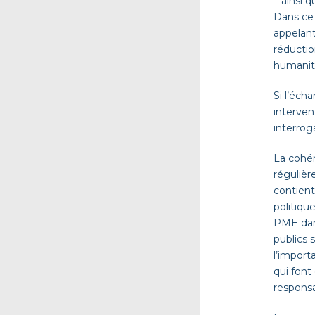
–
ainsi 
Dans ce 
appelant
réductio
humanitai
Si l’éc
interven
interrog
La cohé
régulièr
contien
politique
PME dans
publics 
l’import
qui fon
responsa