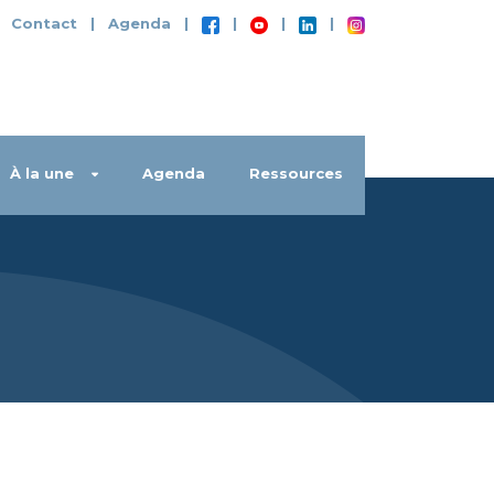
|
Contact
|
Agenda
|
|
|
|
À la une
Agenda
Ressources