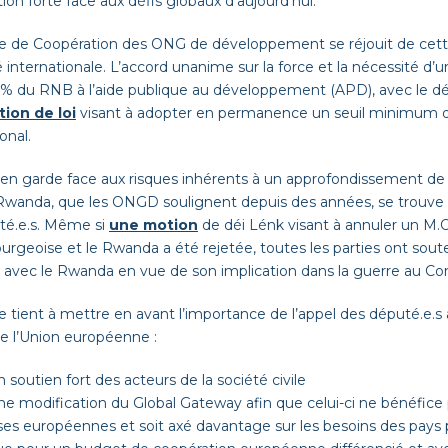
ion forte face aux défis globaux d’aujourd’hui.
le de Coopération des ONG de développement se
réjouit
de cett
é internationale
.
L
’accord unanime sur la force et la nécessité d’u
1% du RNB à l’aide publique au développement (APD), avec le d
tion de loi
visant à adopter en permanence
un
seuil
minimum 
onal.
en garde face aux risques inhérents à un approfondissement de l
 Rwanda
,
que
les ONGD
soulignent
depuis des années, se trouve 
té
.e.
s
.
Même si
une motion
de
déi
Lénk
visant à annuler un M
.
urgeoise et le Rwanda a été rejetée,
toutes les parti
e
s
ont soute
s avec le Rwanda en vue de son implication dans la guerre au C
e tient à mettre en avant l’importance de
l’appel des
député.
e.s
de l’Union européenne
:
 soutien fort des acteurs de la société civile
ne modification du Global Gateway afin que celui-ci ne bénéfice
ses européennes et soit axé
davantage
sur les besoins des pays 