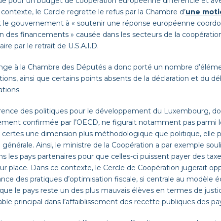
que
pour un budget de coopération
européenne
différencié et
av
contexte, le Cercle regrette le refus par la Chambre d’
une moti
 le
gouvernement
à « soutenir une réponse européenne coord
n des financements » causée dans les secteurs de la coopération 
re par le retrait de U.S.A.I.D.
hange à la Chambre des Députés a
donc
porté un nombre d’élément
tions, ainsi que certains points absents de la déclaration et du
ations.
rence des politiques pour le développement du
Luxembourg, dont
ement confirmée par l’OECD, ne figurait notamment pas parmi le
t certes une dimension
plus
méthodologique
que politique
, elle
 générale. Ainsi, l
e
ministre de la Coopération
a
par exemple soul
 les pays partenaires pour que celles-ci puissent payer des taxes
sur place
. Dans ce contexte, le Cercle de Coopération jugerait op
ance des pratiques
d’optimisation fiscale, si centrale au modèl
t que
le
pays
reste un des plus mauvais élèves en termes de justic
ble principal dans l’affaiblissement des recette publiques des pa