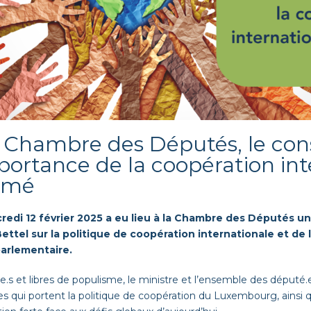
a Chambre des Députés, le con
mportance de la coopération int
irmé
redi 12 février 2025
a eu lieu à la Chambre des Député
s
un
Bettel
sur la politique de coopération internationale et de 
arlementaire
.
.e.
s
et libres de populisme
, le ministre et l
’ensemble d
es
député.e
s qui portent la politique de coopération du
Luxembourg, ainsi q