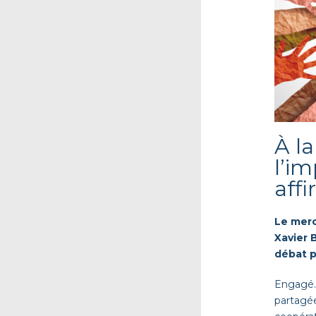
À l
l’i
aff
Le merc
Xavier
débat p
E
ngagé
partagée