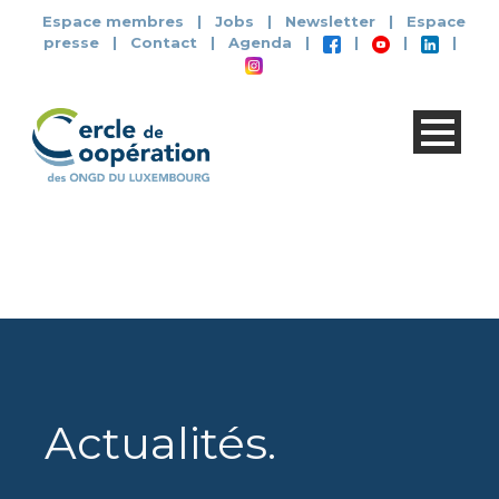
Espace membres
|
Jobs
|
Newsletter
|
Espace
presse
|
Contact
|
Agenda
|
|
|
|
Actualités
.