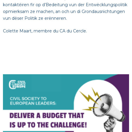
kontaktéiren fir op d’Bedeitung vun der Entwëcklungspolitik
opmierksam ze machen, an och un di Grondausriichtungen
vun dëser Politik ze erënneren.
Colette Maart, membre du CA du Cercle.