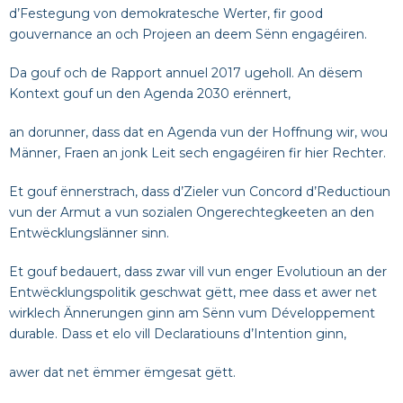
d’Festegung von demokratesche Werter, fir good
gouvernance an och Projeen an deem Sënn engagéiren.
Da gouf och de Rapport annuel 2017 ugeholl. An dësem
Kontext gouf un den Agenda 2030 erënnert,
an dorunner, dass dat en Agenda vun der Hoffnung wir, wou
Männer, Fraen an jonk Leit sech engagéiren fir hier Rechter.
Et gouf ënnerstrach, dass d’Zieler vun Concord d’Reductioun
vun der Armut a vun sozialen Ongerechtegkeeten an den
Entwëcklungslänner sinn.
Et gouf bedauert, dass zwar vill vun enger Evolutioun an der
Entwëcklungspolitik geschwat gëtt, mee dass et awer net
wirklech Ännerungen ginn am Sënn vum Développement
durable. Dass et elo vill Declaratiouns d’Intention ginn,
awer dat net ëmmer ëmgesat gëtt.