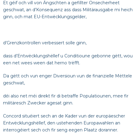
Et géif och vill von Ängschten a gefillter Onsecherheet
geschwat, an d’Konsequenz ass dass Militärausgabe mi heich
ginn, och mat EU-Entwëcklungsgelder,
d’Grenzkontrollen verbessert solle ginn,
dass d’Entwëcklungshëllef u Conditioune gebonne gëtt, wou
een net wees ween dat herno trëfft.
Da gëtt och vun enger Diversioun vun de finanzielle Mëttele
geschwat,
déi also net méi direkt fir di betraffe Populatiounen, mee fir
militäresch Zwecker agesat ginn.
Concord situéiert sech an de Kader vun der europäescher
Entwëcklungshëllef, den ustehenden Europawahlen an
interrogéiert sech och fir seng eegen Plaatz doranner.