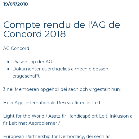
19/07/2018
Compte rendu de l'AG de
Concord 2018
AG Concord
Präsent op der AG
Dokumenter duerchgelies a mech e bëssen
erageschafft
3 nei Memberen opgeholl déi sech och virgestallt hun:
Help Age, internationale Reseau fir eeler Leit
Light for the World / Asatz fir Handicapéiert Leit, Inklusion a
fir Leit mat Aeproblemer /
European Partnership for Democracy, déi sech fir