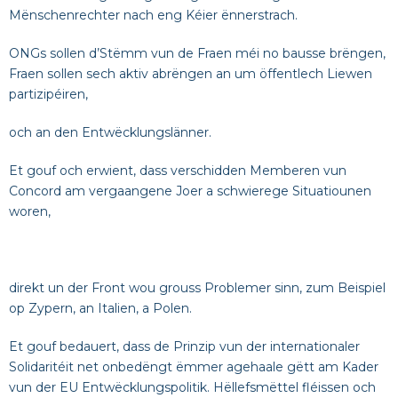
Mënschenrechter nach eng Kéier ënnerstrach.
ONGs sollen d’Stëmm vun de Fraen méi no bausse brëngen,
Fraen sollen sech aktiv abrëngen an um öffentlech Liewen
partizipéiren,
och an den Entwëcklungslänner.
Et gouf och erwient, dass verschidden Memberen vun
Concord am vergaangene Joer a schwierege Situatiounen
woren,
direkt un der Front wou grouss Problemer sinn, zum Beispiel
op Zypern, an Italien, a Polen.
Et gouf bedauert, dass de Prinzip vun der internationaler
Solidaritéit net onbedëngt ëmmer agehaale gëtt am Kader
vun der EU Entwëcklungspolitik. Hëllefsmëttel fléissen och