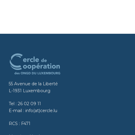
55 Avenue de la Liberté
L-1931 Luxembourg
Tel :
26 02 09 11
E-mail :
info(at)cercle.lu
RCS : F471