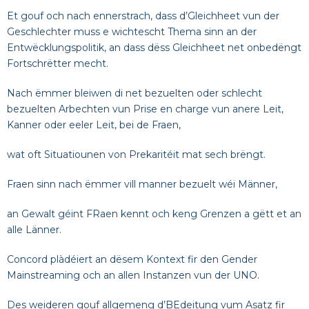
Et gouf och nach ennerstrach, dass d’Gleichheet vun der
Geschlechter muss e wichtescht Thema sinn an der
Entwëcklungspolitik, an dass dëss Gleichheet net onbedëngt
Fortschrëtter mecht.
Nach ëmmer bleiwen di net bezuelten oder schlecht
bezuelten Arbechten vun Prise en charge vun anere Leit,
Kanner oder eeler Leit, bei de Fraen,
wat oft Situatiounen von Prekaritéit mat sech brëngt.
Fraen sinn nach ëmmer vill manner bezuelt wéi Männer,
an Gewalt géint FRaen kennt och keng Grenzen a gëtt et an
alle Länner.
Concord plàdéiert an dësem Kontext fir den Gender
Mainstreaming och an allen Instanzen vun der UNO.
Des weideren gouf allgemeng d’BEdeitung vum Asatz fir