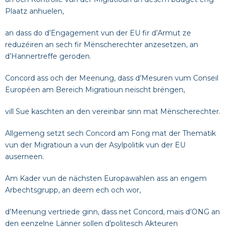
Plaatz anhuelen,
an dass do d’Engagement vun der EU fir d’Armut ze
reduzéiren an sech fir Mënscherechter anzesetzen, an
d’Hannertreffe geroden.
Concord ass och der Meenung, dass d’Mesuren vum Conseil
Européen am Bereich Migratioun neischt brëngen,
vill Sue kaschten an den vereinbar sinn mat Mënscherechter.
Allgemeng setzt sech Concord am Fong mat der Thematik
vun der Migratioun a vun der Asylpolitik vun der EU
auserneen.
Am Kader vun de nächsten Europawahlen ass an engem
Arbechtsgrupp, an deem ech och wor,
d’Meenung vertriede ginn, dass net Concord, mais d’ONG an
den eenzelne Länner sollen d’politesch Akteuren