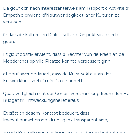
Da gouf och nach interessanterweis am Rapport d’Activité d‘
Empathie erwient, d’Noutwendegkeet, aner Kulturen ze
verstoen,
fir dass de kulturellen Dialog soll am Respekt virun sech
goen.
Et gouf positiv erwient, dass d’Rechter vun de Fraen an de
Meedercher op ville Plaatze konnte verbessert ginn,
et gouf awer bedauert, dass de Privatsekteur an der
Entwëcklungshëllef méi Plaatz anhëllt.
Quasi zeitgleich mat der Generalversammlung koum den EU
Budget fir Entwëcklungshëllef eraus.
Et gëtt an dësem Kontext bedauert, dass
Investitiounschemen, di net ganz transparent sinn,
an och Kontrolle vun der Migratioun an dësem budget eng