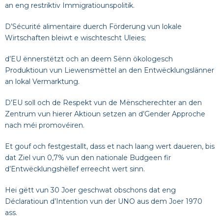
an eng restriktiv Immigratiounspolitik.
D’Sécurité alimentaire duerch Förderung vun lokale
Wirtschaften bleiwt e wischtescht Uleies;
d’EU ënnerstëtzt och an deem Sënn ökologesch
Produktioun vun Liewensmëttel an den Entwëcklungslänner
an lokal Vermarktung.
D’EU soll och de Respekt vun de Mënscherechter an den
Zentrum vun hierer Aktioun setzen an d’Gender Approche
nach méi promovéiren.
Et gouf och festgestallt, dass et nach laang wert daueren, bis
dat Ziel vun 0,7% vun den nationale Budgeen fir
d’Entwëcklungshëllef erreecht wert sinn.
Hei gëtt vun 30 Joer geschwat obschons dat eng
Déclaratioun d’Intention vun der UNO aus dem Joer 1970
ass.