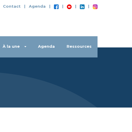
|
Contact
|
Agenda
|
|
|
|
À la une
Agenda
Ressources