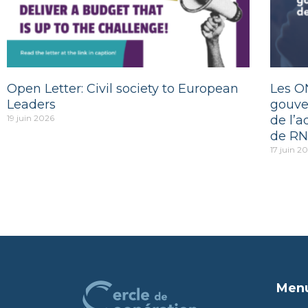
Open Letter: Civil society to European
Les O
Leaders
gouve
19 juin 2026
de l’a
de RN
17 juin 2
Men