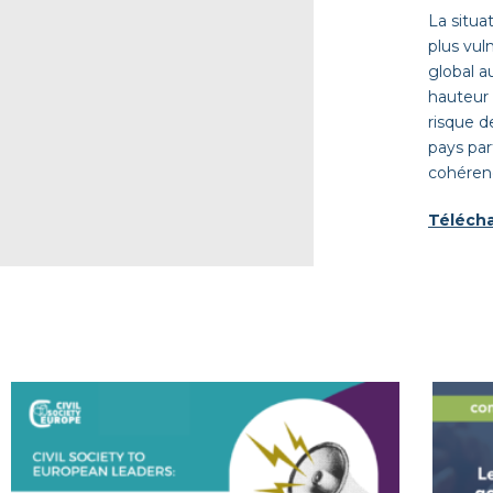
La situa
plus vul
global 
hauteur 
risque d
pays par
cohérenc
Télécha