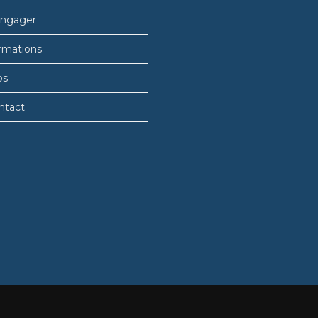
engager
rmations
bs
ntact