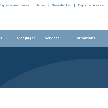
Espace membres
|
Jobs
|
Newsletter
|
Espace presse
s
S’engager
Services
Formations