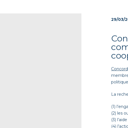
29/03/
Con
com
coo
Concord
membre a
politiqu
La reche
(1) l’en
(2) les 
(3) l’a
(4) l’ac