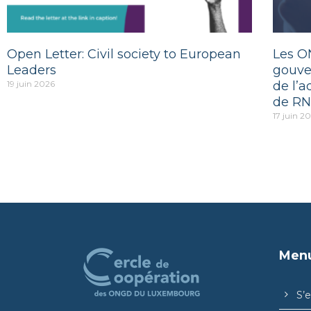
Open Letter: Civil society to European
Les O
Leaders
gouve
19 juin 2026
de l’a
de RN
17 juin 2
Men
S’