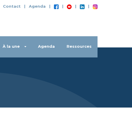
|
Contact
|
Agenda
|
|
|
|
À la une
Agenda
Ressources