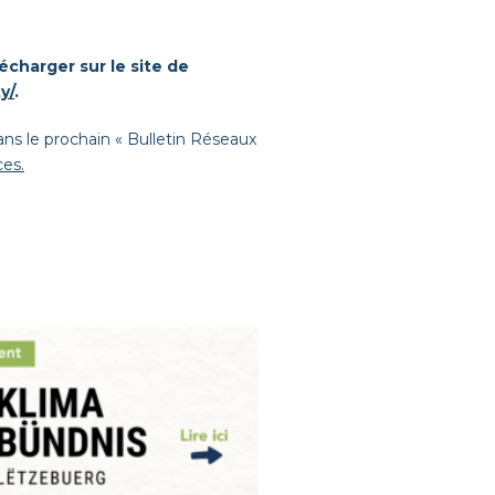
lécharger
sur le site de
y/
.
ns le prochain « Bulletin Réseaux
ces.