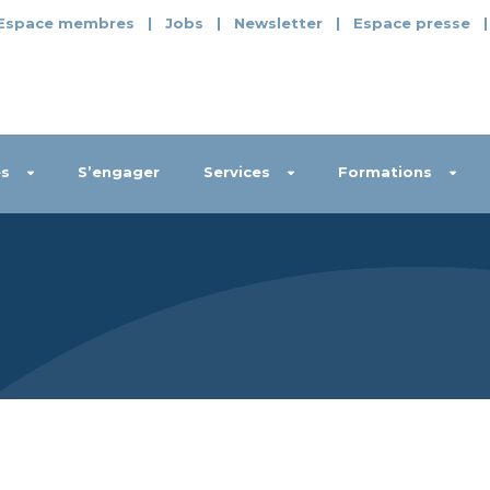
Espace membres
|
Jobs
|
Newsletter
|
Espace presse
s
S’engager
Services
Formations