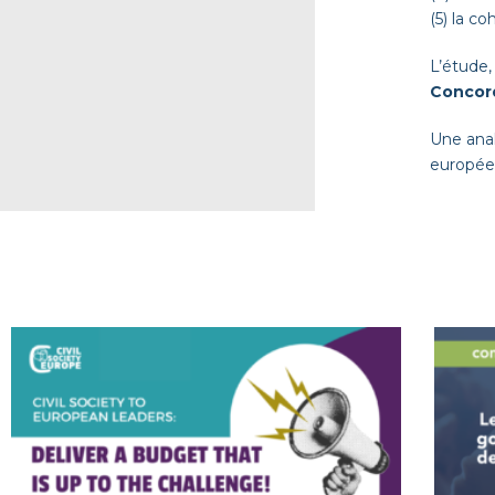
(5) la c
L’étude,
Concor
Une anal
europée