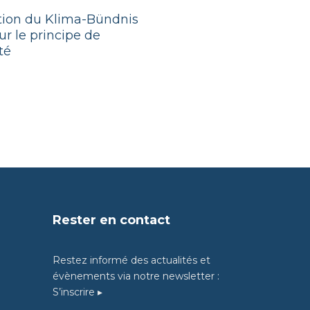
ition du Klima-Bündnis
r le principe de
té
Rester en contact
Restez informé des actualités et
évènements via notre newsletter :
S’inscrire ▸