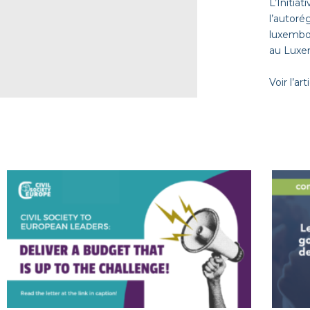
L’Initia
l’autoré
luxembou
au Luxem
Voir l’art