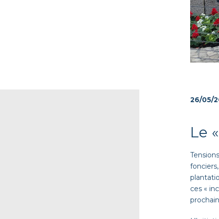
26/05/
Le «
Tensions
fonciers
plantati
ces « in
prochain