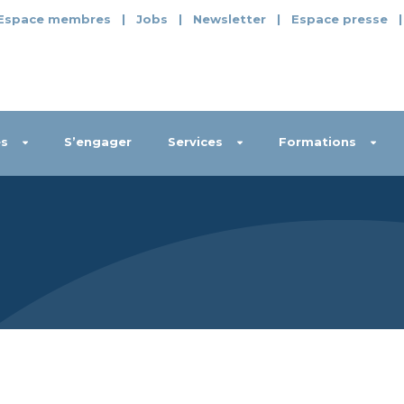
Espace membres
|
Jobs
|
Newsletter
|
Espace presse
s
S’engager
Services
Formations