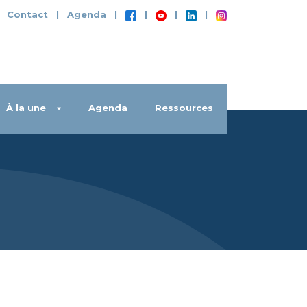
|
Contact
|
Agenda
|
|
|
|
À la une
Agenda
Ressources