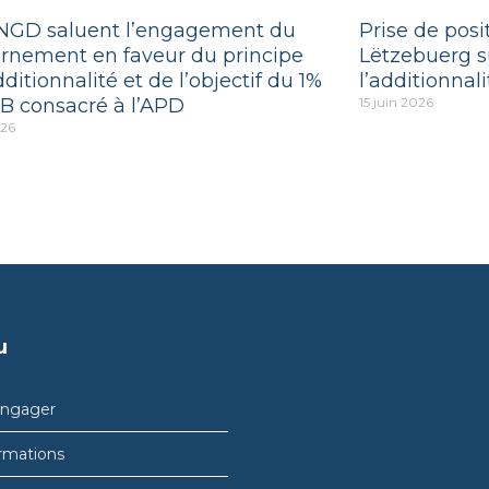
NGD saluent l’engagement du
Prise de pos
rnement en faveur du principe
Lëtzebuerg su
dditionnalité et de l’objectif du 1%
l’additionnali
B consacré à l’APD
15 juin 2026
026
u
engager
rmations