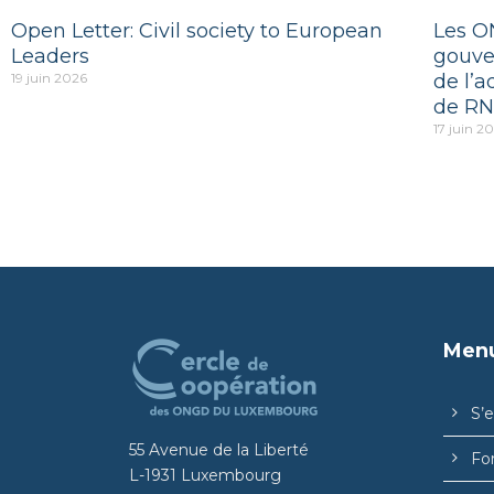
Open Letter: Civil society to European
Les O
Leaders
gouve
19 juin 2026
de l’a
de RN
17 juin 2
Men
S’
55 Avenue de la Liberté
Fo
L-1931 Luxembourg