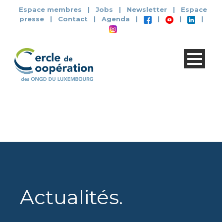
Espace membres
|
Jobs
|
Newsletter
|
Espace
presse
|
Contact
|
Agenda
|
|
|
|
Actualités
.