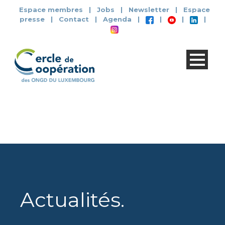
Espace membres
|
Jobs
|
Newsletter
|
Espace
presse
|
Contact
|
Agenda
|
|
|
|
Actualités
.