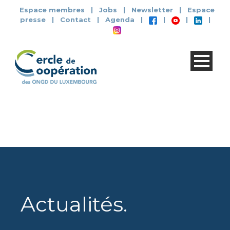
Espace membres
|
Jobs
|
Newsletter
|
Espace
presse
|
Contact
|
Agenda
|
|
|
|
Actualités
.