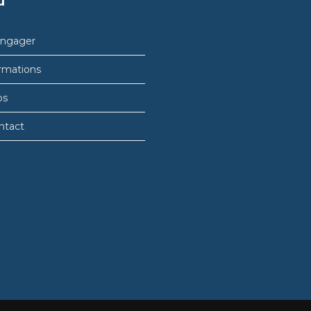
u
engager
rmations
bs
ntact