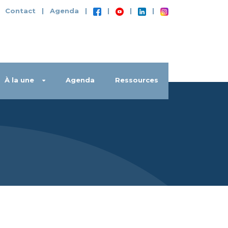
|
Contact
|
Agenda
|
|
|
|
À la une
Agenda
Ressources