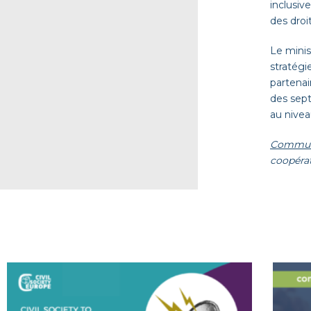
inclusiv
des droi
Le minis
stratégi
partenai
des sep
au niveau
Communi
coopérat