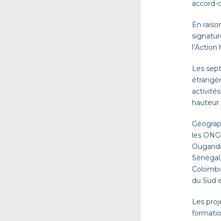
accord-
En raiso
signatur
l’Action
Les sept
étrangèr
activité
hauteur
Géograp
les ONGD
Ougand
Sénégal,
Colombie
du Sud e
Les proj
formatio