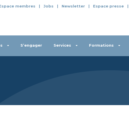
Espace membres
|
Jobs
|
Newsletter
|
Espace presse
s
S’engager
Services
Formations