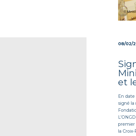
08/02/
Sig
Min
et 
En date
signé la
Fondatio
L’ONGD l
premier 
la Croix