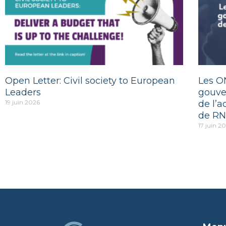
Open Letter: Civil society to European
Les O
Leaders
gouve
19 juin 2026
de l’a
de RN
17 juin 2