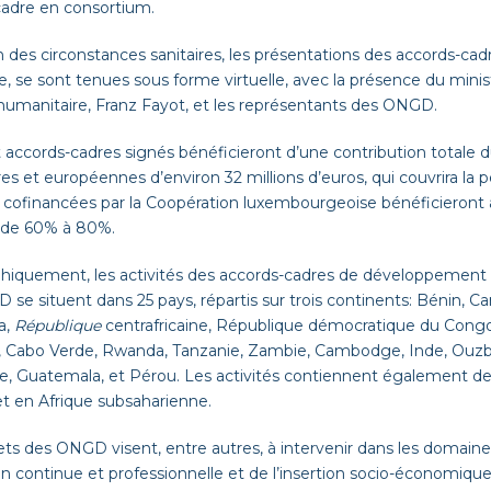
cadre en consortium.
n des circonstances sanitaires, les présentations des accords-cad
e, se sont tenues sous forme virtuelle, avec la présence du minis
 humanitaire, Franz Fayot, et les représentants des ONGD.
 accords-cadres signés bénéficieront d’une contribution totale d
es et européennes d’environ 32 millions d’euros, qui couvrira la 
s cofinancées par la Coopération luxembourgeoise bénéficieront 
 de 60% à 80%.
hiquement, les activités des accords-cadres de développement 
 se situent dans 25 pays, répartis sur trois continents: Bénin, 
a,
République
centrafricaine, République démocratique du Congo,
 Cabo Verde, Rwanda, Tanzanie, Zambie, Cambodge, Inde, Ouzbéki
, Guatemala, et Pérou. Les activités contiennent également d
t en Afrique subsaharienne.
ets des ONGD visent, entre autres, à intervenir dans les domaine
n continue et professionnelle et de l’insertion socio-économique