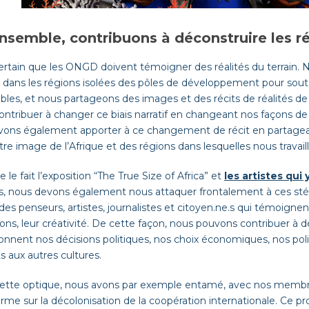
nsemble, contribuons à déconstruire les r
 certain que les ONGD doivent témoigner des réalités du terrain.
 dans les régions isolées des pôles de développement pour souten
ables, et nous partageons des images et des récits de réalités d
ontribuer à changer ce biais narratif en changeant nos façons d
vons également apporter à ce changement de récit en partage
re image de l’Afrique et des régions dans lesquelles nous travail
e fait l’exposition “The True Size of Africa” et
les artistes qui
, nous devons également nous attaquer frontalement à ces stér
des penseurs, artistes, journalistes et citoyen.ne.s qui témoignent
ions, leur créativité. De cette façon, nous pouvons contribuer à 
onnent nos décisions politiques, nos choix économiques, nos poli
s aux autres cultures.
ette optique, nous avons par exemple entamé, avec nos membres
rme sur la décolonisation de la coopération internationale. Ce pr