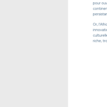
pour ouv
continen
persistan
Or, l’Af
innovati
culturel
riche, t