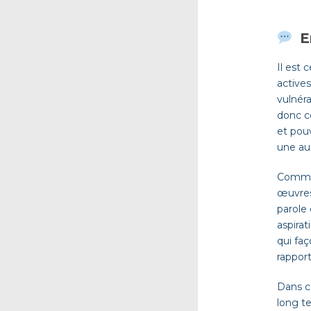
E
Il est
actives
vulnér
donc c
et pou
une aut
Comme l
œuvres
parole 
aspirat
qui faç
rapport
Dans c
long te