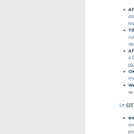
Af
st
les
Tõ
cu
op
Af
à 
plu
OK
me
We
se
Le
CIT
en
so
pr