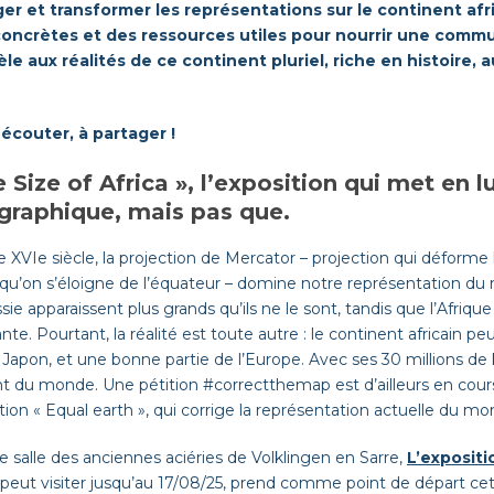
ger et transformer les représentations sur le continent afr
concrètes et des ressources utiles pour nourrir une commun
dèle aux réalités de ce continent pluriel, riche en histoire
à écouter, à partager !
e Size of Africa », l’exposition qui met en 
graphique, mais pas que.
e XVIe siècle, la projection de Mercator – projection qui déforme l
u’on s’éloigne de l’équateur – domine notre représentation du 
ssie apparaissent plus grands qu’ils ne le sont, tandis que l’Afriq
ante. Pourtant, la réalité est toute autre : le continent africain pe
le Japon, et une bonne partie de l’Europe. Avec ses 30 millions de
t du monde. Une pétition #correctthemap est d’ailleurs en cours 
ction « Equal earth », qui corrige la représentation actuelle du mo
 salle des anciennes aciéries de Volklingen en Sarre,
L’expositi
 peut visiter jusqu’au 17/08/25, prend comme point de départ ce