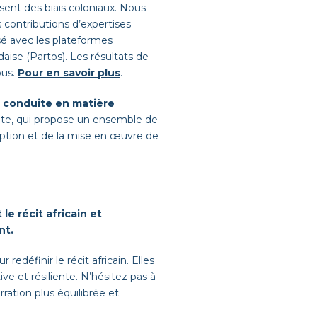
sent des biais coloniaux. Nous
ontributions d’expertises
isé avec les plateformes
daise (Partos). Les résultats de
ous.
Pour en savoir plus
.
de conduite en matière
site, qui propose un ensemble de
eption et de la mise en œuvre de
e récit africain et
nt.
edéfinir le récit africain. Elles
e et résiliente. N’hésitez pas à
ration plus équilibrée et