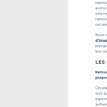
repens
avons 
externe
nationa
cet at
Nous v
d’ima
princip
leur c
LES
Retrou
propo
Ces pla
sont au
explore
authen