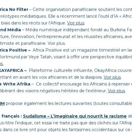
rica No Filter
– Cette organisation panafricaine soutient les conte
éréotypes médiatiques. Elle a récemment lancé l’outil d’IA « Afri
 biais dans les récits sur l’Afrique.
Voir plus
.
nd Média
– Média numérique indépendant fondé au Burkina Faso
lture, l’innovation, l’entrepreneuriat et les réussites africaines,
timiste et panafricaine.
Voir plu
s.
rica Positive –
Africa Positive est un magazine trimestriel en 
Dortmund par Veye Tatah, visant à offrir une perspective équilibrée
s.
AYAFRICA –
Plateforme culturelle influente, OkayAfrica couvre l
ttant en avant les voix africaines et de la diaspora.
Voir plus
.
 Write Afrika
– Ce collectif encourage les Africains à repenser e
 libérant des visions négatives héritées de l’extérieur.
Voir plus
.
IM
propose également les lectures suivantes (toutes consultable
 français :
Sudalisme – L’imaginaire qui nourrit le racisme
de
us-titre l’indique, cet essai ne traite pas que des clichés sur l’Afr
is dans ce livre ont pour objets les fantasmes occidentaux sur ce