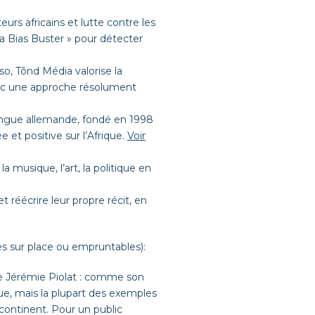
urs africains et lutte contre les
ca Bias Buster » pour détecter
, Tõnd Média valorise la
 avec une approche résolument
langue allemande, fondé en 1998
 et positive sur l’Afrique.
Voir
a musique, l’art, la politique en
t réécrire leur propre récit, en
s sur place ou empruntables):
 Jérémie Piolat : comme son
ique, mais la plupart des exemples
 continent. Pour un public