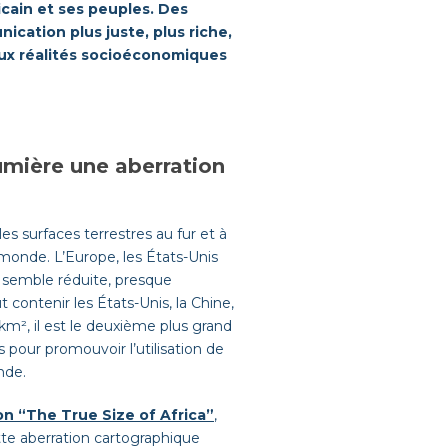
icain et ses peuples. Des
ication plus juste, plus riche,
, aux réalités socioéconomiques
lumière une aberration
es surfaces terrestres au fur et à
monde. L’Europe, les États-Unis
ue semble réduite, presque
ut contenir les États-Unis, la Chine,
 km², il est le deuxième plus grand
pour promouvoir l’utilisation de
nde.
on “The True Size of Africa”
,
tte aberration cartographique