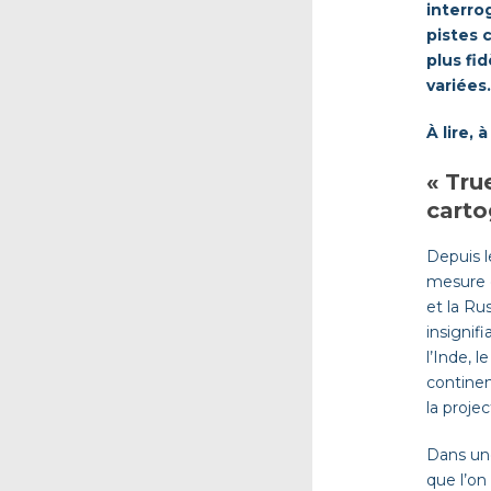
interro
pistes 
plus fi
variées.
À lire, 
« Tru
carto
Depuis l
mesure q
et la Ru
insignifi
l’Inde, 
continen
la proje
Dans une
que l’on