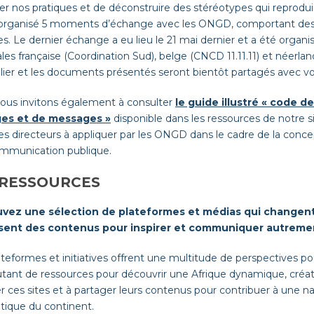
er nos pratiques et de déconstruire des stéréotypes qui reprodui
organisé 5 moments d’échange avec les ONGD, comportant des c
s. Le dernier échange a eu lieu le 21 mai dernier et a été organ
les française (Coordination Sud), belge (CNCD 11.11.11) et néerlan
elier et les documents présentés seront bientôt partagés avec v
ous invitons également à consulter
le guide illustré « code 
ges et de messages »
disponible dans les ressources de notre 
es directeurs à appliquer par les ONGD dans le cadre de la conc
ommunication publique.
 RESSOURCES
vez une sélection de plateformes et médias qui changent l
sent des contenus pour inspirer et communiquer autreme
teformes et initiatives offrent une multitude de perspectives pour r
tant de ressources pour découvrir une Afrique dynamique, créativ
r ces sites et à partager leurs contenus pour contribuer à une nar
tique du continent.