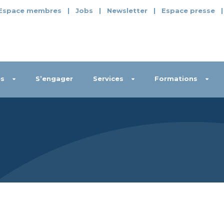
Espace membres
|
Jobs
|
Newsletter
|
Espace presse
s
S’engager
Services
Formations