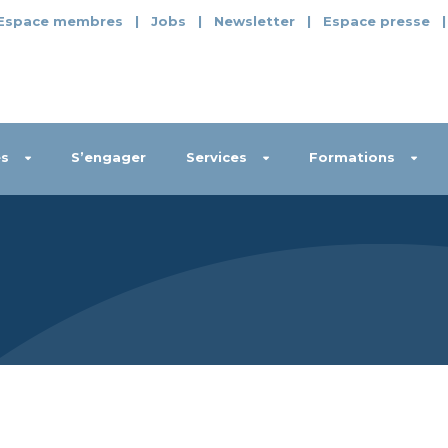
Espace membres
|
Jobs
|
Newsletter
|
Espace presse
s
S’engager
Services
Formations