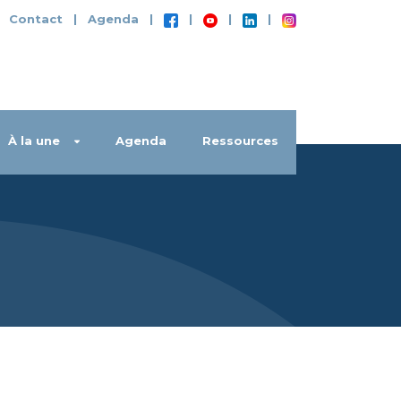
|
Contact
|
Agenda
|
|
|
|
À la une
Agenda
Ressources