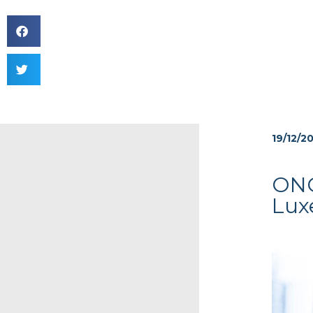
19/12/2
ONG
Lux