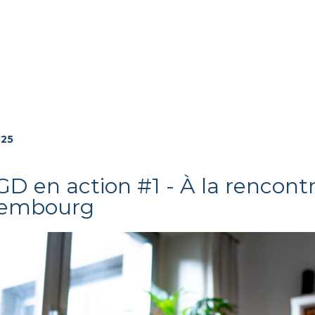
025
D en action #1 - À la rencont
embourg