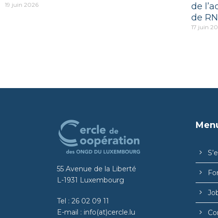
19 juin 2026
de l’a
de RN
17 juin 2
Men
S’
55 Avenue de la Liberté
Fo
L-1931 Luxembourg
Jo
Tel :
26 02 09 11
E-mail :
info(at)cercle.lu
Co