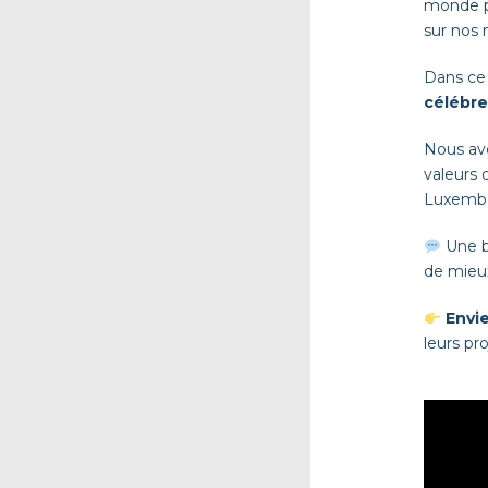
monde pl
sur nos 
Dans ce 
célébre
Nous avo
valeurs 
Luxembou
Une be
de mieux
Envie
leurs pro