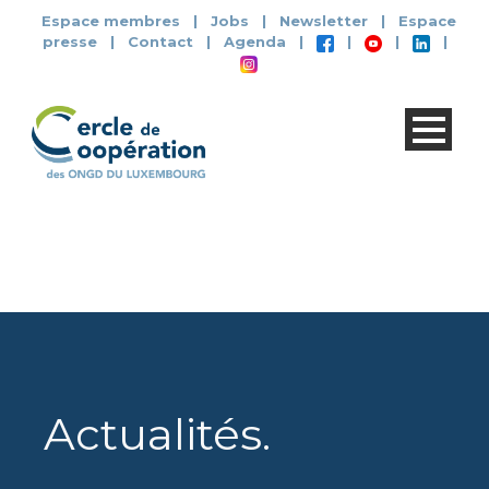
Espace membres
|
Jobs
|
Newsletter
|
Espace
presse
|
Contact
|
Agenda
|
|
|
|
Actualités
.