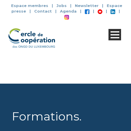
Espace membres
|
Jobs
|
Newsletter
|
Espace
presse
|
Contact
|
Agenda
|
|
|
|
Formations
.