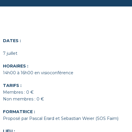
DATES :
7 juillet
HORAIRES :
1
4
h
0
0 à 1
6
h00
en visioconférence
TARIFS :
Membres : 0 €
Non membres : 0 €
FORMATRICE :
Proposé par
Pascal Erard
et
Sebastian Weier (
SOS Faim
)
LIEU :