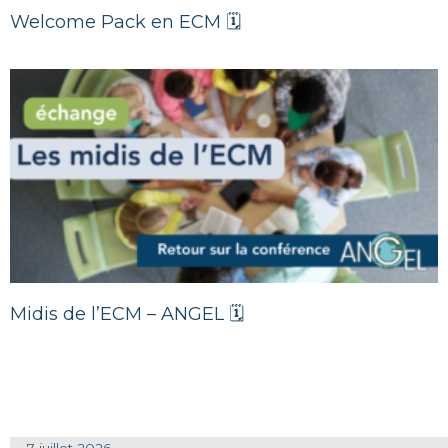
Welcome Pack en ECM 🗓
Midis de l’ECM – ANGEL 🗓