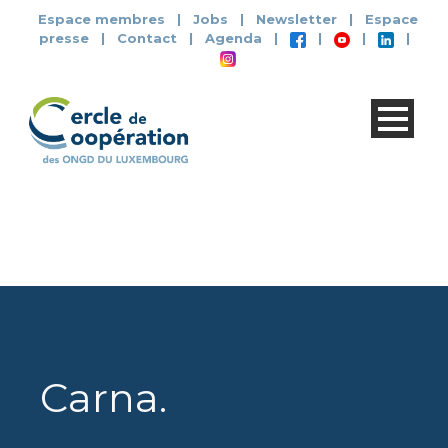
Espace membres
|
Jobs
|
Newsletter
|
Espace
presse
|
Contact
|
Agenda
|
|
|
|
Carna
.