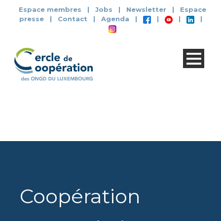
Espace membres
|
Jobs
|
Newsletter
|
Espace
presse
|
Contact
|
Agenda
|
|
|
|
Coopération