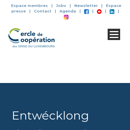
Espace membres
|
Jobs
|
Newsletter
|
Espace
presse
|
Contact
|
Agenda
|
|
|
|
Entwécklong