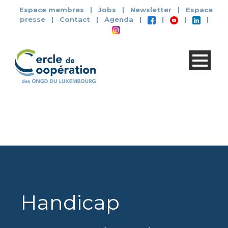
Espace membres
|
Jobs
|
Newsletter
|
Espace
presse
|
Contact
|
Agenda
|
|
|
|
Handicap