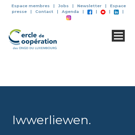
Espace membres
|
Jobs
|
Newsletter
|
Espace
presse
|
Contact
|
Agenda
|
|
|
|
Iwwerliewen
.