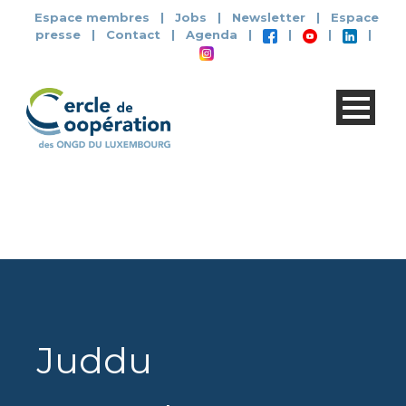
Espace membres
|
Jobs
|
Newsletter
|
Espace
presse
|
Contact
|
Agenda
|
|
|
|
Juddu