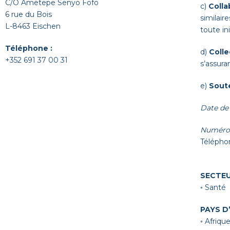
C/O Ametepe Senyo Fofo
c)
Colla
6 rue du Bois
similair
L-8463 Eischen
toute in
Téléphone :
d)
Colle
+352 691 37 00 31
s’assura
e)
Sout
Date de 
Numéro 
Téléphon
SECTEU
◦ Santé
PAYS D
◦ Afriqu