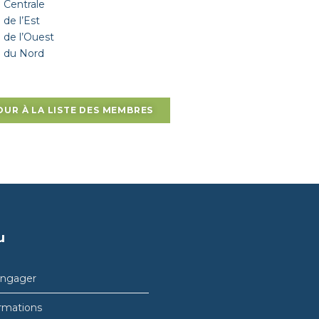
e Centrale
 de l’Est
e de l’Ouest
e du Nord
OUR À LA LISTE DES MEMBRES
u
engager
rmations