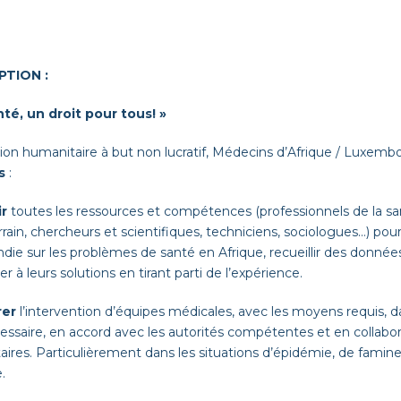
PTION :
nté, un droit pour tous! »
ion humanitaire à but non lucratif, Médecins d’Afrique / Luxembo
s
:
r
toutes les ressources et compétences (professionnels de la s
errain, chercheurs et scientifiques, techniciens, sociologues…) po
die sur les problèmes de santé en Afrique, recueillir des donnée
er à leurs solutions en tirant parti de l’expérience.
rer
l’intervention d’équipes médicales, avec les moyens requis, da
essaire, en accord avec les autorités compétentes et en collabor
ires. Particulièrement dans les situations d’épidémie, de famin
.