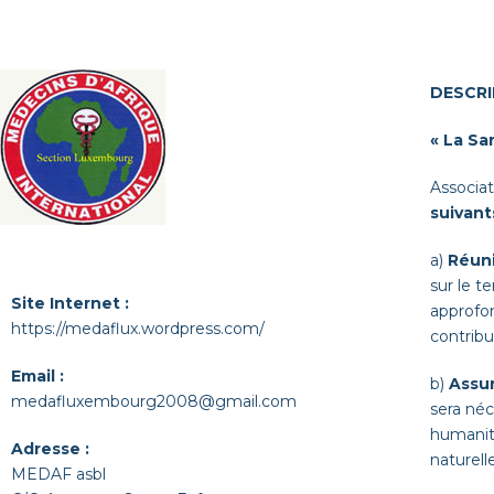
DESCRI
« La Sa
Associat
suivant
a)
Réuni
sur le t
Site Internet :
approfon
https://medaflux.wordpress.com/
contribu
Email :
b)
Assu
medafluxembourg2008@gmail.com
sera néc
humanita
Adresse :
naturelle
MEDAF asbl