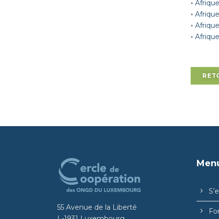
◦ Afriqu
◦ Afrique
◦ Afriqu
◦ Afriqu
RET
Men
S’
55 Avenue de la Liberté
Fo
L-1931 Luxembourg