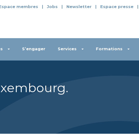
Espace membres
|
Jobs
|
Newsletter
|
Espace presse
s
S’engager
Services
Formations
Luxembourg
.