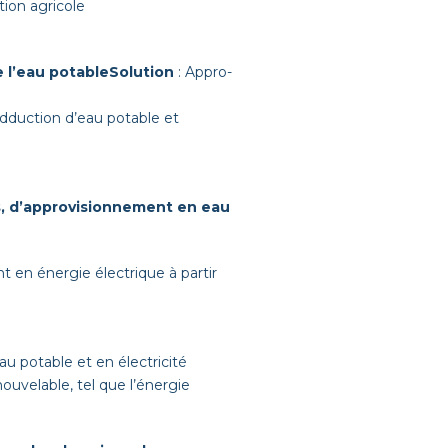
­tion agricole
e l’eau potable
Solu­tion
: Appro­
’adduction d’eau potable et
es, d’approvisionnement en eau
t en énergie élec­trique à par­tir
au potable et en électricité
­ve­lable, tel que l’énergie