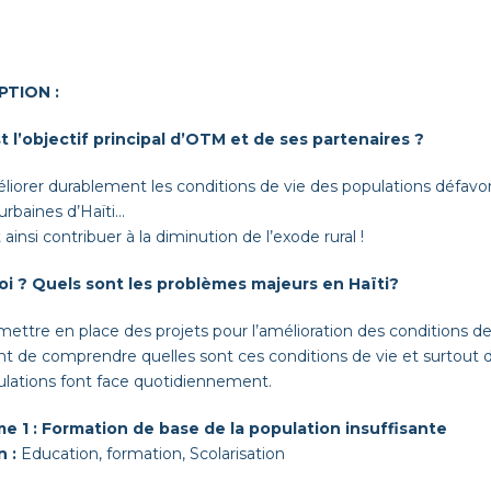
PTION :
 l’objectif prin­ci­pal d’
OTM
et de ses partenaires ?
iorer durable­ment les con­di­tions de vie des pop­u­la­tions défa­vo
­ur­baines d’Haïti…
 ainsi con­tribuer à la diminu­tion de l’exode rural !
i ? Quels sont les prob­lèmes majeurs en Haïti?
et­tre en place des pro­jets pour l’amélioration des con­di­tions de v
nt de com­pren­dre quelles sont ces con­di­tions de vie et surtout d
u­la­tions font face quotidiennement.
e 1 : For­ma­tion de base de la pop­u­la­tion insuff­isante
n :
Edu­ca­tion, for­ma­tion, Scolarisation