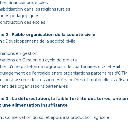
tien financier aux écoles
abéti­sa­tion dans les régions rurales
­sions pédagogiques
n­struc­tion des écoles
e 2 : Faible organ­i­sa­tion de la société civile
n
: Développe­ment de la société civile
ma­tions en gestion
ma­tions en Ges­tion du cycle de projets
tien d’une plate­forme regroupant les parte­naires d’
OTM
Haïti
ur­age­ment de l’entraide entre organ­i­sa­tions parte­naires d’
OTM
i pour assurer des ressources finan­cières et matérielles suff­isan
nt des organ­i­sa­tions partenaires
e 3 : La déforesta­tion, la faible fer­til­ité des ter­res, une 
 une ali­men­ta­tion insuffisante
n
: Con­ser­va­tion du sol et appui à la pro­duc­tion agricole