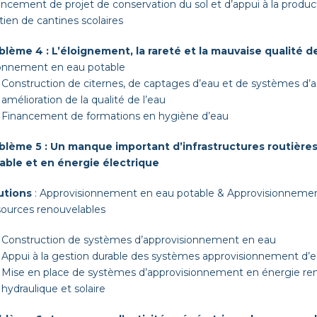
nce­ment de pro­jet de con­ser­va­tion du sol et d’appui à la pro­duc
tien de can­tines scolaires
b­lème 4 : L’éloignement, la rareté et la mau­vaise qual­ité d
sion­nement en eau potable
Con­struc­tion de citernes, de cap­tages d’eau et de sys­tèmes d
amélio­ra­tion de la qual­ité de l’eau
Finance­ment de for­ma­tions en hygiène d’eau
b­lème 5 : Un manque impor­tant d’infrastructures routièr
able et en énergie électrique
u­tions
: Appro­vi­sion­nement en eau potable
&
Appro­vi­sion­nemen
sources renouvelables
Con­struc­tion de sys­tèmes d’approvisionnement en eau
Appui à la ges­tion durable des sys­tèmes appro­vi­sion­nement d’e
Mise en place de sys­tèmes d’approvisionnement en énergie renou
hydraulique et solaire