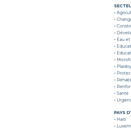
SECTEU
◦ Agricu
◦ Chang
◦ Constr
◦ Déve
◦ Eau et
◦ Educa
◦ Educat
◦ Microf
◦ Plaid
◦ Prote
◦ Réhabi
◦ Renfor
◦ Santé
◦ Urgen
PAYS D
◦ Haiti
◦ Luxe