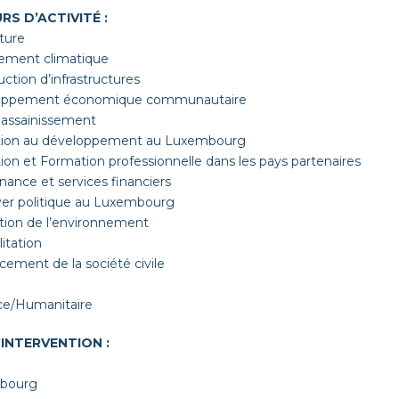
RS D’ACTIVITÉ :
lture
ement climatique
uction d’infrastructures
loppement économique communautaire
 assainissement
tion au développement au Luxembourg
ion et Formation professionnelle dans les pays partenaires
inance et services financiers
oyer politique au Luxembourg
ction de l’environnement
litation
cement de la société civile
ce/Humanitaire
’INTERVENTION :
mbourg