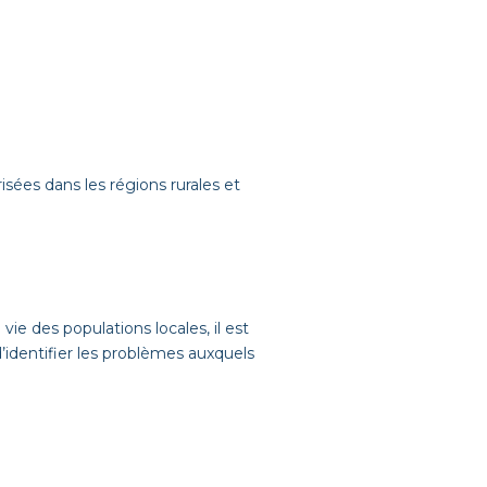
risées dans les régions rurales et
ie des pop­u­la­tions locales, il est
’identifier les prob­lèmes aux­quels