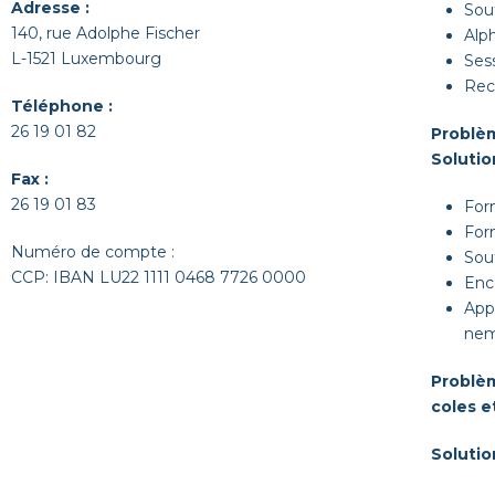
Adresse :
Sou­
140, rue Adolphe Fischer
Alph
L-1521 Luxembourg
Ses
Reco
Téléphone :
26 19 01 82
Prob­lèm
Solu­tio
Fax :
26 19 01 83
For­
For­
Numéro de compte :
Sou­
CCP: IBAN LU22 1111 0468 7726 0000
Enco
Appu
neme
Prob­lèm
coles et
Solu­tio