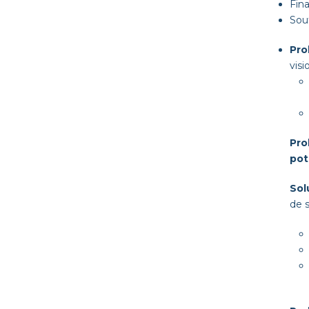
Fina
Sou­
Pro
vi­
Pro
pot
Sol
de 