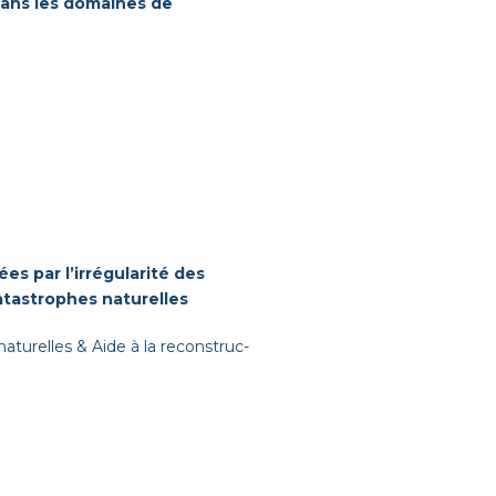
 dans les domaines de
ées par l’irrégularité des
t­a­stro­phes naturelles
 naturelles
&
Aide à la recon­struc­