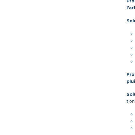
Pro
l’ar
Solu
Pro
plu
Sol
tion