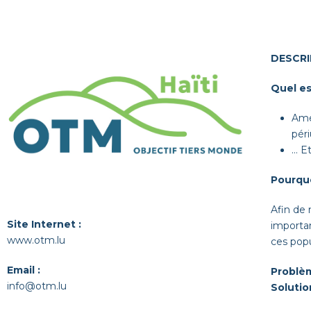
DESCRI
Quel est
Amél
péri
… Et
Pourquo
Afin de m
Site Internet :
impor­ta
www.otm.lu
ces pop­
Email :
Prob­lèm
info@otm.lu
Solu­tio