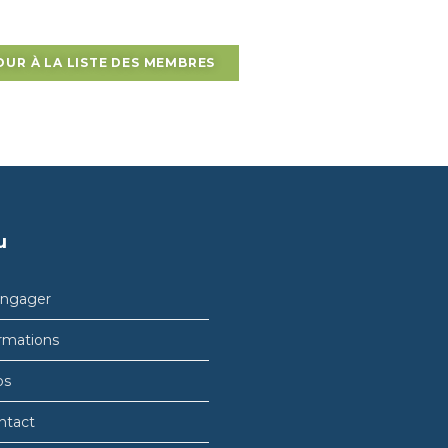
OUR À LA LISTE DES MEMBRES
u
engager
rmations
bs
ntact