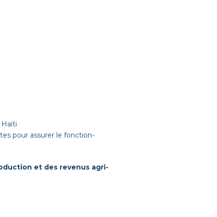
Haïti
tes pour assurer le fonc­tion­
pro­duc­tion et des revenus agri­