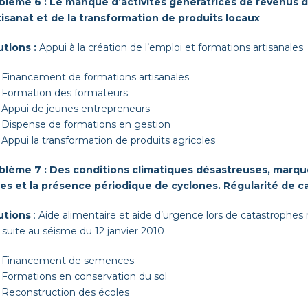
b­lème 6 : Le manque d’activités généra­tri­ces de revenus
tisanat et de la trans­for­ma­tion de pro­duits locaux
­tions :
Appui à la créa­tion de l’emploi et for­ma­tions artisanales
Finance­ment de for­ma­tions artisanales
For­ma­tion des formateurs
Appui de jeunes entrepreneurs
Dis­pense de for­ma­tions en gestion
Appui la trans­for­ma­tion de pro­duits agricoles
b­lème 7 : Des con­di­tions cli­ma­tiques désas­treuses, mar­qu
ies et la présence péri­odique de cyclones. Régu­lar­ité de ca
u­tions
: Aide ali­men­taire et aide d’urgence lors de cat­a­stro­phes
 suite au séisme du 12 jan­vier 2010
Finance­ment de semences
For­ma­tions en con­ser­va­tion du sol
Recon­struc­tion des écoles