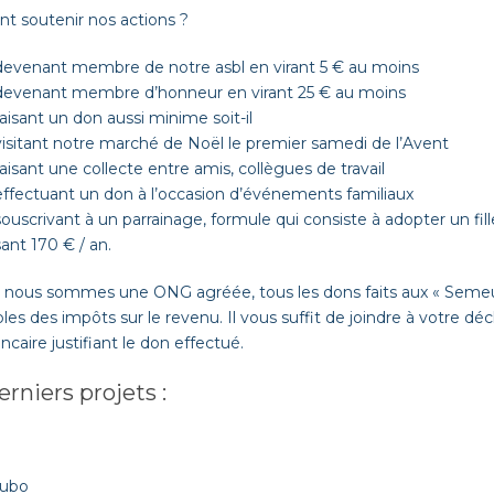
 soutenir nos actions ?
devenant membre de notre asbl en virant 5 € au moins
devenant membre d’honneur en virant 25 € au moins
aisant un don aussi minime soit-il
visitant notre marché de Noël le premier samedi de l’Avent
aisant une collecte entre amis, collègues de travail
effectuant un don à l’occasion d’événements familiaux
ouscrivant à un parrainage, formule qui consiste à adopter un fill
ant 170 € / an.
ous sommes une ONG agréée, tous les dons faits aux « Semeur
les des impôts sur le revenu. Il vous suffit de joindre à votre dé
ncaire justifiant le don effectué.
rniers projets :