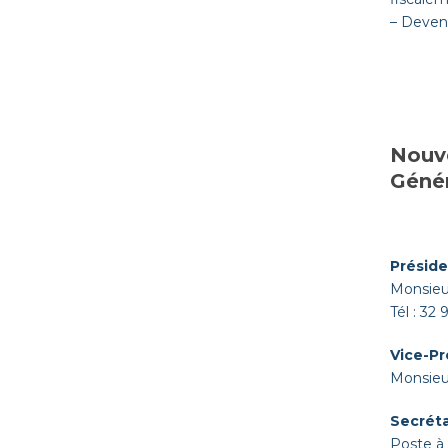
– Deveni
Nouve
Génér
Préside
Monsieu
Tél : 32
Vice-Pr
Monsie
Secréta
Poste à