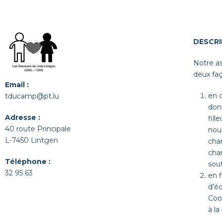
DESCRI
Notre as
deux faç
Email :
en o
tducamp@pt.lu
donn
Adresse :
fill
40 route Principale
nour
L-7450 Lintgen
cha
cha
Téléphone :
sou
32 95 63
en f
d’éc
Coo
à la