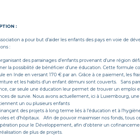
PTION :
sociation a pour but d’aider les enfants des pays en voie de dév
ons :
rganisant des parrainages d’enfants provenant d’une région défav
er la possibilité de bénéficier d’une éducation. Cette formule co
eule en Inde en versant 170 € par an. Grâce à ce paiement, les frais
riture et les habits d’un enfant démuni sont couverts. Sans parr
nce, car seule une éducation leur permet de trouver un emploi et
nces de survie. Nous avons actuellement, ici à Luxembourg, une 
tiennent un ou plusieurs enfants
inançant des projets à long terme liés à l’éducation et à l’hygiène
oles et d’hôpitaux. Afin de pouvoir maximiser nos fonds, tous ce
pération pour le Développement, afin d’obtenir un cofinancemen
 réalisation de plus de projets.