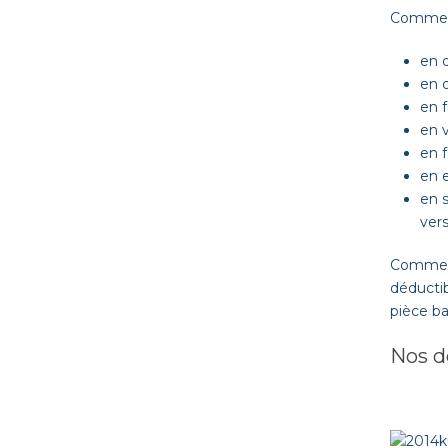
Comment
en 
en 
en f
en 
en f
en 
en s
vers
Comme n
déductib
pièce ba
Nos de