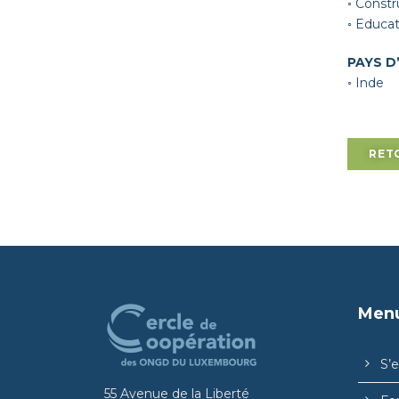
◦ Constr
◦ Educat
PAYS D
◦ Inde
RET
Men
S’
55 Avenue de la Liberté