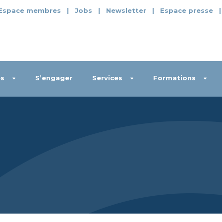
Espace membres
|
Jobs
|
Newsletter
|
Espace presse
s
S’engager
Services
Formations