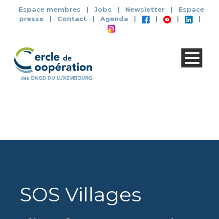
Espace membres
|
Jobs
|
Newsletter
|
Espace
presse
|
Contact
|
Agenda
|
|
|
|
SOS Villages