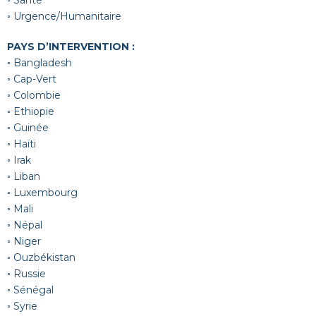
◦ Santé
◦ Urgence/Humanitaire
PAYS D’INTERVENTION :
◦ Bangladesh
◦ Cap-Vert
◦ Colombie
◦ Ethiopie
◦ Guinée
◦ Haïti
◦ Irak
◦ Liban
◦ Luxembourg
◦ Mali
◦ Népal
◦ Niger
◦ Ouzbékistan
◦ Russie
◦ Sénégal
◦ Syrie