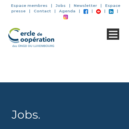
Espace membres
|
Jobs
|
Newsletter
|
Espace
presse
|
Contact
|
Agenda
|
|
|
|
Jobs
.