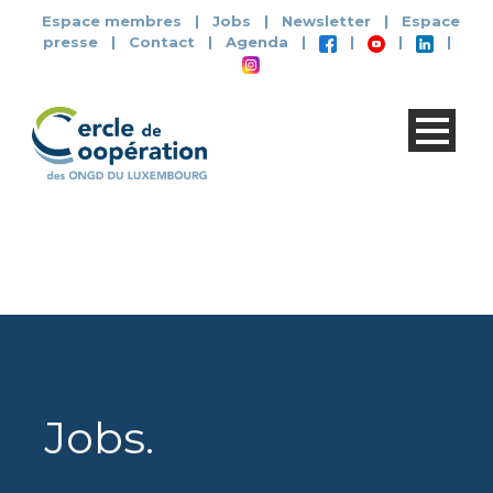
Espace membres
|
Jobs
|
Newsletter
|
Espace
presse
|
Contact
|
Agenda
|
|
|
|
Jobs
.