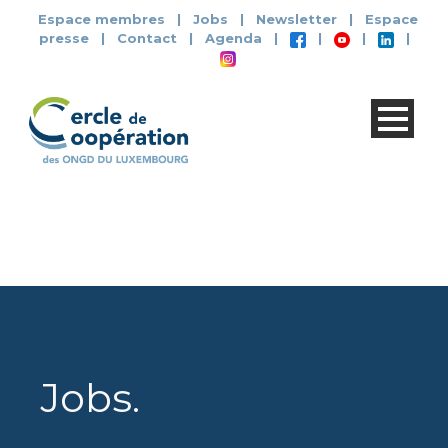
Espace membres
|
Jobs
|
Newsletter
|
Espace
presse
|
Contact
|
Agenda
|
|
|
|
Jobs
.