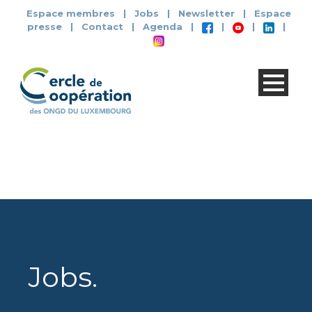
Espace membres
|
Jobs
|
Newsletter
|
Espace
presse
|
Contact
|
Agenda
|
|
|
|
Jobs
.