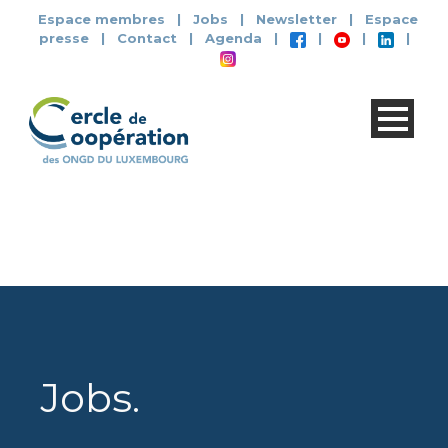
Espace membres
|
Jobs
|
Newsletter
|
Espace
presse
|
Contact
|
Agenda
|
|
|
|
Jobs
.