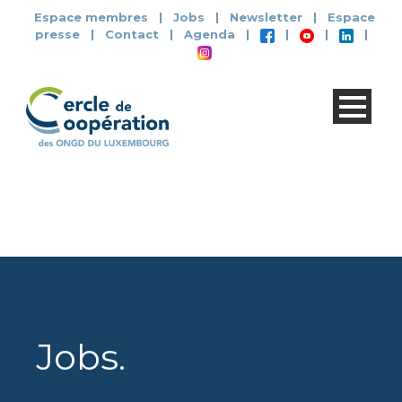
Espace membres
|
Jobs
|
Newsletter
|
Espace
presse
|
Contact
|
Agenda
|
|
|
|
Jobs
.