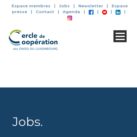
Espace membres
|
Jobs
|
Newsletter
|
Espace
presse
|
Contact
|
Agenda
|
|
|
|
Jobs
.